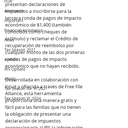
PUA
presentan declaraciones de 
Asistencia
impuestos a inscribirse para la 
tercera ronda de pagos de impacto 
Important
económico de $1,400 (también 
Financial Assistance
conocidos como cheques de 
estímulo) y reclamar el Crédito de 
news
recuperación de reembolso por 
Tax Season 2021
cualquier monto de las dos primeras 
rondas de pagos de impacto 
update
económico que no hayan recibido.
IRS Update
401(k)
Desarrollada en colaboración con 
Intuit y ofrecida a través de Free File 
Tax Season for Yr 2021
Alliance, esta herramienta 
Tax Season Yr 2024
proporciona una manera gratis y 
fácil para las familias que no tienen 
la obligación de presentar una 
declaración de impuestos 
proporcionarle al IRS la información 