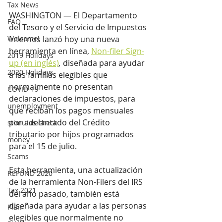
Tax News
WASHINGTON — El Departamento 
FAQ
del Tesoro y el Servicio de Impuestos 
Welcome!
Internos lanzó hoy una nueva 
herramienta en línea, 
Non-filer Sign-
2019 Holidays
up (en inglés)
,
 diseñada para ayudar 
2020 Holidays
a las familias elegibles que 
normalmente no presentan 
COVID-19
declaraciones de impuestos, para 
unemployment
que reciban los pagos mensuales 
por adelantado del Crédito 
stimulus check
tributario por hijos programados 
money
para el 15 de julio.
Scams
Esta herramienta, una actualización 
REFUND 2020
de la herramienta Non-Filers del IRS 
Tax 2021
del año pasado, también está 
diseñada para ayudar a las personas 
Plan
elegibles que normalmente no 