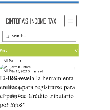
Cintora's Income Tax
Post
All Posts
Jazmin Cintora
All Posts
Jun 15, 2021
5 min read
El IRS revela la herramienta
Tax Season 2020
en línea para registrarse para
All Holidays
el pago de Crédito tributario
Past Tax Season's
por hijos
Online Filing