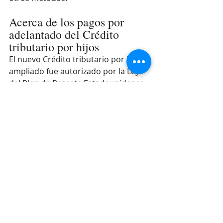
Acerca de los pagos por 
adelantado del Crédito 
tributario por hijos
El nuevo Crédito tributario por hijos 
ampliado fue autorizado por la Ley 
del Plan de Rescate Estadounidense, 
promulgada en marzo. 
Normalmente, el IRS calculará el 
pago de acuerdo con la información 
de la declaración de impuestos de 
una familia de 2020, incluyendo 
aquellos que usan la herramienta 
Non-Filer Sign-up. Si esa declaración 
no está disponible porque aún no se 
ha presentado o todavía se está 
procesando, el IRS determinará la 
cantidad del pago inicial usando la 